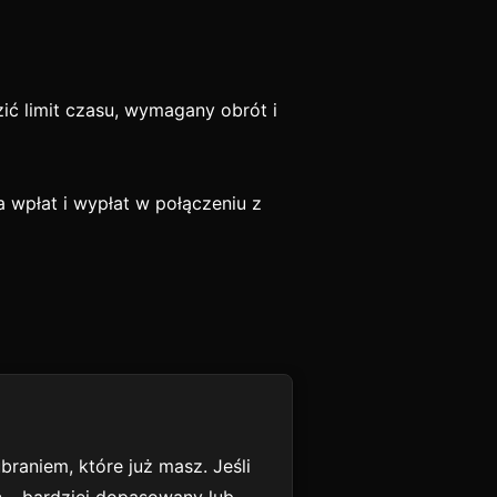
ić limit czasu, wymagany obrót i
a wpłat i wypłat w połączeniu z
raniem, które już masz. Jeśli