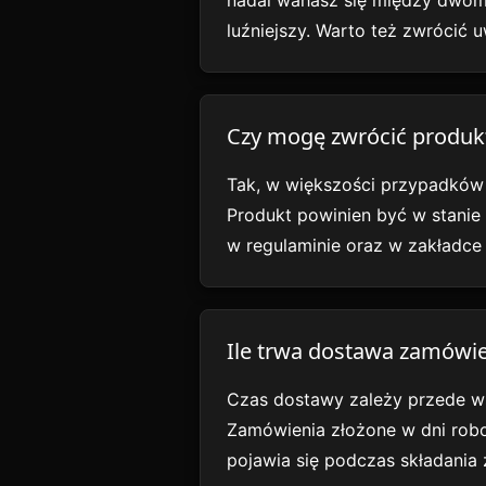
nadal wahasz się między dwoma
luźniejszy. Warto też zwrócić u
Czy mogę zwrócić produkt,
Tak, w większości przypadków
Produkt powinien być w stanie
w regulaminie oraz w zakładce
Ile trwa dostawa zamówien
Czas dostawy zależy przede ws
Zamówienia złożone w dni robo
pojawia się podczas składania