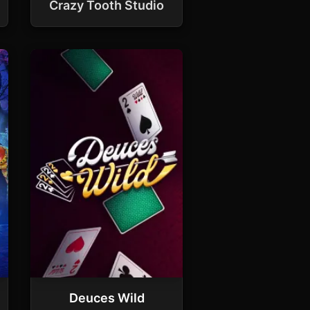
Crazy Tooth Studio
Deuces Wild