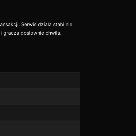
sakcji. Serwis działa stabilnie
i gracza dosłownie chwila.