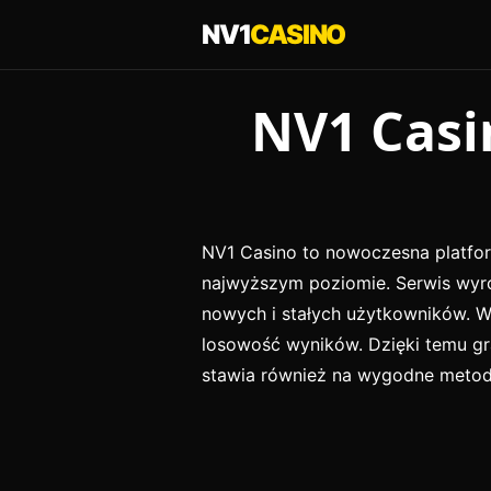
NV1
CASINO
NV1 Casi
NV1 Casino to nowoczesna platfor
najwyższym poziomie. Serwis wyróż
nowych i stałych użytkowników. W
losowość wyników. Dzięki temu gr
stawia również na wygodne metody