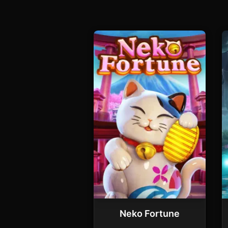
Neko Fortune