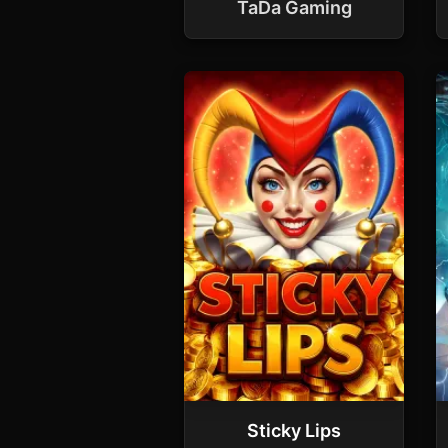
TaDa Gaming
Sticky Lips