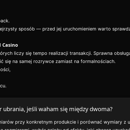
ack.
zejrzysty sposób — przed jej uruchomieniem warto sprawdz
1 Casino
órych liczy się tempo realizacji transakcji. Sprawna obsług
ić się na samej rozrywce zamiast na formalnościach.
ości,
cu.
ar ubrania, jeśli waham się między dwoma?
miarów przy konkretnym produkcie i porównać wymiary z ub