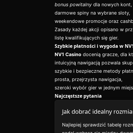
bonus powitalny
dla nowych kont,
darmowe spiny na wybrane sloty,
weekendowe promocje oraz cashb
Zasady każdej akcji opisano w pr
listę kwalifikujących się gier.
Szybkie płatności i wygoda w NV
NV1 Casino
docenią gracze, dla kt
intuicyjną nawigacją pozwala skup
szybkie i bezpieczne metody płatn
prosta, przejrzysta nawigacja,
szeroki wybór gier w jednym miejs
Najczęstsze pytania
Jak dobrać idealny rozmi
Najlepiej sprawdzić tabelę roz