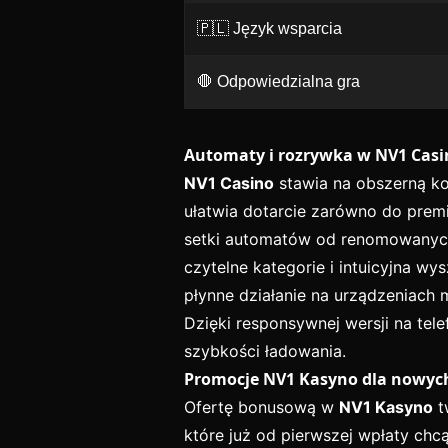
🇵🇱 Język wsparcia
🛑 Odpowiedzialna gra
Automaty i rozrywka w NV1 Casi
NV1 Casino
stawia na obszerną ko
ułatwia dotarcie zarówno do pre
setki automatów od renomowanyc
czytelne kategorie i intuicyjna wy
płynne działanie na urządzeniach 
Dzięki responsywnej wersji na tel
szybkości ładowania.
Promocje NV1 Kasyno dla nowych 
Ofertę bonusową w
NV1 Kasyno
t
które już od pierwszej wpłaty ch